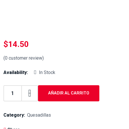
$
14.50
(
0
customer review)
Availability:
In Stock
AÑADIR AL CARRITO
quesadilla
de
camarón
Category:
Quesadillas
con
asada