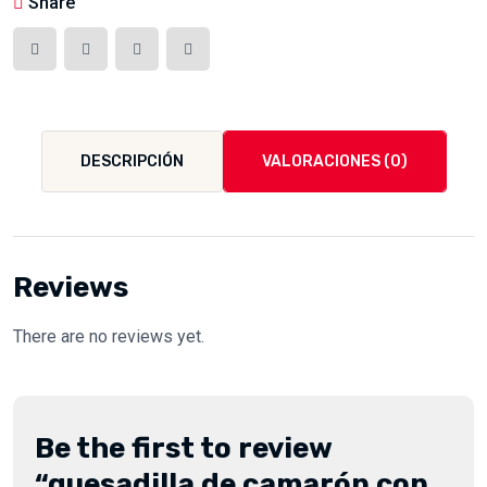
Share
quantity
DESCRIPCIÓN
VALORACIONES (0)
Reviews
There are no reviews yet.
Be the first to review
“quesadilla de camarón con