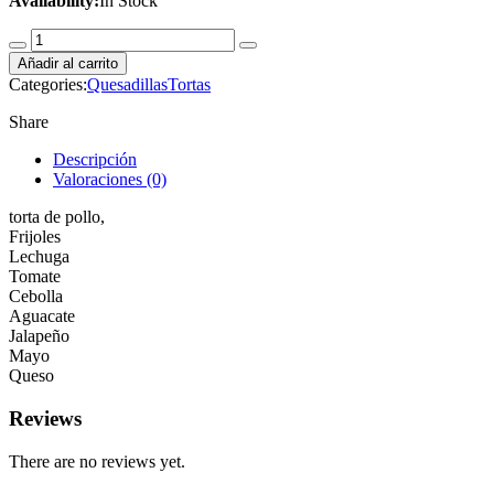
Availability:
In Stock
torta
de
Añadir al carrito
pollo
Categories:
Quesadillas
Tortas
quantity
Share
Descripción
Valoraciones (0)
torta de pollo,
Frijoles
Lechuga
Tomate
Cebolla
Aguacate
Jalapeño
Mayo
Queso
Reviews
There are no reviews yet.